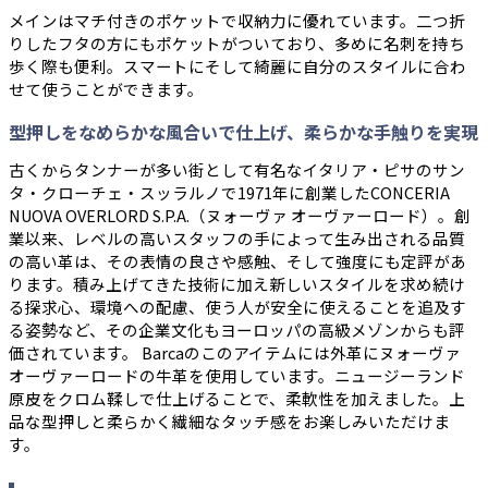
メインはマチ付きのポケットで収納力に優れています。二つ折
りしたフタの方にもポケットがついており、多めに名刺を持ち
歩く際も便利。スマートにそして綺麗に自分のスタイルに合わ
せて使うことができます。
型押しをなめらかな風合いで仕上げ、柔らかな手触りを実現
古くからタンナーが多い街として有名なイタリア・ピサのサン
タ・クローチェ・スッラルノで1971年に創業したCONCERIA
NUOVA OVERLORD S.P.A.（ヌォーヴァ オーヴァーロード）。創
業以来、レベルの高いスタッフの手によって生み出される品質
の高い革は、その表情の良さや感触、そして強度にも定評があ
ります。積み上げてきた技術に加え新しいスタイルを求め続け
る探求心、環境への配慮、使う人が安全に使えることを追及す
る姿勢など、その企業文化もヨーロッパの高級メゾンからも評
価されています。 Barcaのこのアイテムには外革にヌォーヴァ
オーヴァーロードの牛革を使用しています。ニュージーランド
原皮をクロム鞣しで仕上げることで、柔軟性を加えました。上
品な型押しと柔らかく繊細なタッチ感をお楽しみいただけま
す。