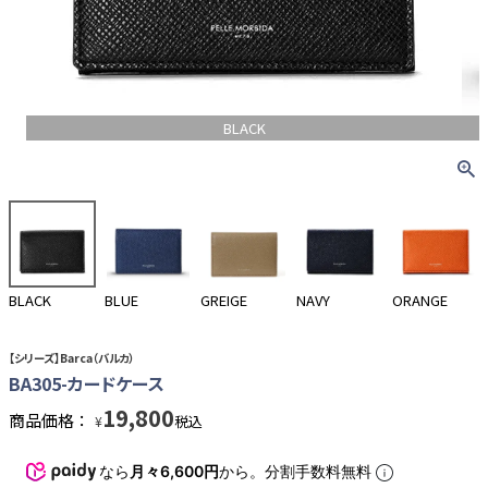
BLACK
BLACK
BLUE
GREIGE
NAVY
ORANGE
【シリーズ】Barca（バルカ）
BA305-カードケース
19,800
商品価格：
税込
¥
なら
月々6,600円
から。分割手数料無料