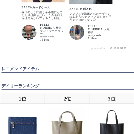
ORANGE
BA305 カ
BA305-カードケース
男女問わず
入荷待ち
入荷お知らせ
BA305 名刺入れ
ョンも豊富
毎日のように使う革小物にもこ
シンプルで洗練されたデザイン
だわりは持ちたい。この名刺入
の名刺入れで さっと差し出す手
れは柔らかいフォルムと船底の
元まで抜かりなく◎
ようなモチーフが上品な風合い
を醸し出しています。開けると
PELLE
WHITE
PELLE
キラリとひかるブランドロゴも
MORBIDA 横浜
MORBIDA 大丸
あり、名刺交換のシーンをさり
ランドマークタワ
入荷待ち
入荷お知らせ
神戸
げなく格上げするアイテムで
ー
moe_asada
す。メインはマチ付きのポケッ
ryoko_endo
150cm
トで収納力に優れています。二
151cm
つ折りしたフタの方にもポケッ
トがついており、多めに名刺を
持ち歩く際も便利。スマートに
powered by
SAX
カートに入れる
そして綺麗に自分のスタイルに
合わせて使うことができます。
レコメンドアイテム
デイリーランキング
1位
2位
3位