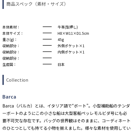
商品スペック（素材・サイズ）
本体素材：
牛革(型押し)
本体サイズ：
H8×W11×D1.5cm
重さ(g)：
45g
収納部分：
外側ポケット×1
収納部分：
内側ポケット×1
収納部分：
生産国：
日本
Collection
Barca
Barca（バルカ）とは、イタリア語で“ボート”。小型補助船のテンダ
ーボートのようにこの小さな船は大型客船ペッレモルビダ号にも必
要不可欠な存在です。バッグの世界観はそのままに、コーディネート
のひとつとしても持てる小物を揃えました。様々な素材を使用してい