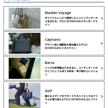
Maiden Voyage
オリジナルレシピで開発したシュリンクレザーか
ら生まれる、PELLE MORBIDAのスタンダードラ
イン
Capitano
デザイン性と機能性を兼ね備えたPELLE
MORBIDAのビジネスライン
Barca
バッグの世界観はそのままに、コーディネートの
ひとつとしても持てる財布・革小物のコレクショ
ン
Golf
紳士なスポーツをサポートするハイエンドなアイ
テムを取り揃えたPELLE MORBIDAのゴルフライ
ン