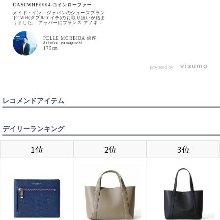
CASCWHF0004-コインローファー
BLACK
メイド・イン・ジャパンのシューズブラン
ド"WH(ダブルエイチ)のお取り扱いが始ま
りました。 アッパーにフランス アノネイ
社 FUNCHALカーフを使用しており、と
ても柔らかくもっちりと足に吸い付くよう
な履き心地です。 更に芯材や張り合わせ
PELLE MORBIDA 銀座
などをあえて省いたアンライニング仕様に
daisuke_yamaguchi
より、スニーカーと錯覚するような履きや
7（25㎝）
175cm
カートに入れる
すさとなっております。 この感動を、ぜ
ひ店頭でお試しください。
powered by
7.5（25.5
カートに入れる
㎝）
レコメンドアイテム
8（26㎝）
カートに入れる
デイリーランキング
8.5（26.5
カートに入れる
㎝）
1位
2位
3位
9（27㎝）
カートに入れる