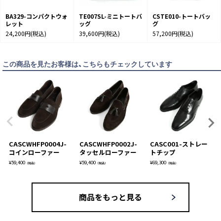
BA329-コンパクトウォ
TE007SL-ミニトートバ
CSTE010-トートバッ
レット
ッグ
グ
24,200円
(税込)
39,600円
(税込)
57,200円
(税込)
この商品を見たお客様は、こちらもチェックしています
CASCWHFP0004J-
CASCWHFP0002J-
CASC001-ストレー
コインローファー
タッセルローファー
トチップ
¥
59,400
¥
59,400
¥
69,300
（税込）
（税込）
（税込）
商品をもっと見る