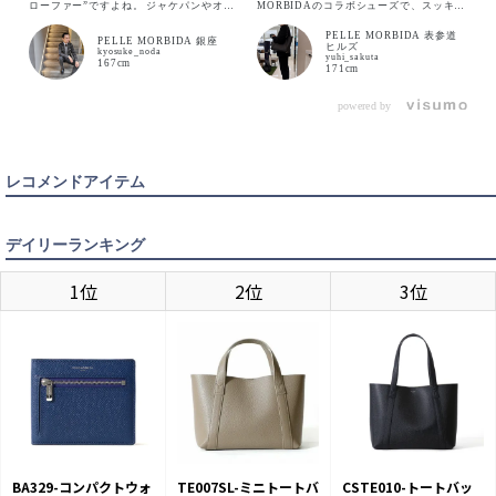
ローファー”ですよね。 ジャケパンやオフ
MORBIDAのコラボシューズで、スッキリ
ィスカジュアルスタイルにピッタリはまり
したフォルムにより足元を軽やかに演出す
ます。 スタイリングに軽快さをプラスし
るアイテムです。 スエードの質感も上品
PELLE MORBIDA 表参道
てくれる万能シューズ。 セメント製法で
でしなやかな仕上がりで高級感もあり、オ
PELLE MORBIDA 銀座
ヒルズ
のお作りですがオールソール交換ができる
ールシーズン万能に使えます。 履いた感
kyosuke_noda
yuhi_sakuta
点もgood👍 非常に軽くラバーソールは舗
想としては非常に軽く、スニーカー？と錯
167cm
7（25㎝）
カートに入れる
171cm
装された道路が多い日本で活躍してくれま
覚するほど馴染みがいいです。 今回使用
す。
したものはUK8.5 （26.5センチ）です。
私は普段、革靴は26.5センチ（UK8.5）、
スニーカーは27センチか27.5センチを履
powered by
く事が多いのですが、上記のサイズでぴっ
7.5（25.5
たりでした。 ぜひ店頭で試着いただき、
カートに入れる
この軽さ体感してください。
㎝）
レコメンドアイテム
8（26㎝）
カートに入れる
デイリーランキング
8.5（26.5
カートに入れる
㎝）
1位
2位
3位
9（27㎝）
カートに入れる
BA329-コンパクトウォ
TE007SL-ミニトートバ
CSTE010-トートバッ