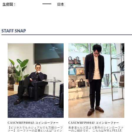
生産国：
日本
BLACK
STAFF SNAP
7（25㎝）
カートに入れる
7.5（25.5
カートに入れる
㎝）
8（26㎝）
カートに入れる
8.5（26.5
カートに入れる
㎝）
9（27㎝）
カートに入れる
CASCWHFP0004J-コインローファー
CASCWHFP0004J コインローファー
DARK BROWN
【ビジネスでもカジュアルでも万能ローフ
表参道ヒルズ店より新作のコインローファ
ァー】 ローファーの定番といえば”コイン
ーのご紹介です。 こちらはWHとPELLE