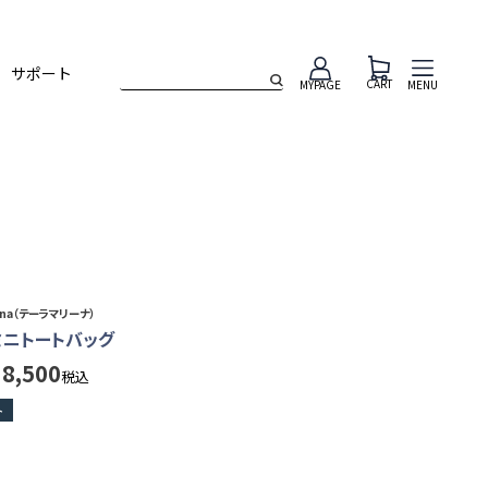
サポート
CART
MENU
MYPAGE
rina（テーラマリーナ）
-ミニトートバッグ
38,500
税込
ト