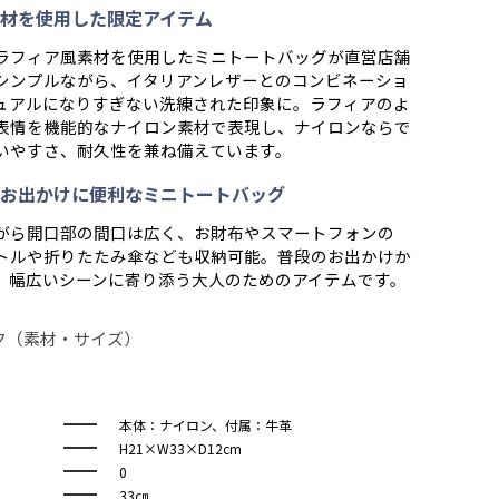
材を使用した限定アイテム
ラフィア風素材を使用したミニトートバッグが直営店舗
シンプルながら、イタリアンレザーとのコンビネーショ
ュアルになりすぎない洗練された印象に。ラフィアのよ
表情を機能的なナイロン素材で表現し、ナイロンならで
いやすさ、耐久性を兼ね備えています。
お出かけに便利なミニトートバッグ
がら開口部の間口は広く、お財布やスマートフォンの
トルや折りたたみ傘なども収納可能。普段のお出かけか
、幅広いシーンに寄り添う大人のためのアイテムです。
ク（素材・サイズ）
本体：ナイロン、付属：牛革
H21×W33×D12cm
0
33㎝