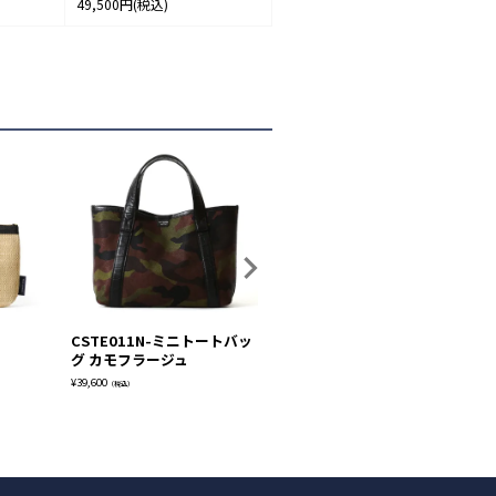
49,500円
(税込)
CSTE011N-ミニトートバッ
JRCT013-トートバッグ
C
グ カモフラージュ
¥
63,800
¥
45
（税込）
¥
39,600
（税込）