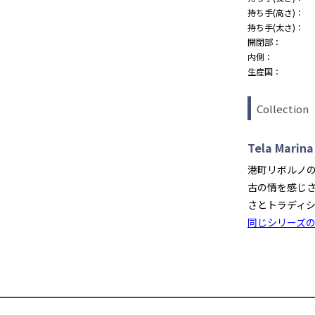
持ち手(高さ)：
持ち手(太さ)：
開閉部：
内側：
生産国：
Collection
Tela Marina
港町リボルノ
古の情を感じ
さとトラディ
同じシリーズ