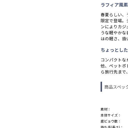
ラフィア風素
春夏らしい、
限定で登場。
ンによりカジ
うな軽やかな
はの軽さ、扱
ちょっとした
コンパクトな
他、ペットボ
ら旅行先まで
商品スペッ
素材：
本体サイズ：
底ビョウ数：
持ち手(長さ)：