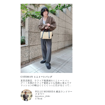
BEIGE
CSTE011N ミニトートバッグ
直営店限定、ラフィア風素材のミニトートバッ
グ！！天然のラフィア素材よりも気軽に使えてフ
ァッションの幅はぐぐぐぐっっと広がるとっても
可愛いアイテム！他投稿している同素材のミニポ
ーチと合わせて是非ともご使用下さい☆
PELLE MORBIDA 横浜ランドマー
(CSCT011_ミニポーチ)
クタワー
masatoyo_jibiki
178cm