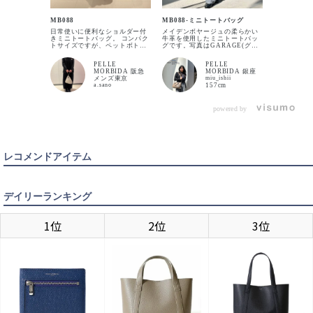
PELLE M
化してきた
MB088
MB088-ミニトートバッグ
ンボヤージ
日常使いに便利なショルダー付
メイデンボヤージュの柔らかい
望の新作で
きミニトートバッグ。 コンパク
牛革を使用したミニトートバッ
人気のミニ
トサイズですが、ペットボトル
グです。写真はGARAGE(グレ
もふた味も
や折りたたみ傘も収納出来ま
ージュ)カラーです。 ユニセッ
っておりま
す。 柔らかなシュリンクレザー
クスで使いやすいフォルムでコ
BLACK
の為、ファ
カートに入れる
PELLE
PELLE
を使用し、シンプルで上品なデ
ンパクトながら機能性にも長け
るのでとて
MORBIDA 阪急
MORBIDA 銀座
ザインなので、ユニセックスで
ています！ぜひ店頭でお手に取
わせ方やな
メンズ東京
miu_ishii
お使いいただけます。
ってご覧ください♡
頭にご来店
a.sano
157cm
CHARCOAL GRAY
カートに入れる
powered by
GREIGE
カートに入れる
レコメンドアイテム
デイリーランキング
NAVY
入荷待ち
入荷お知らせ
1位
2位
3位