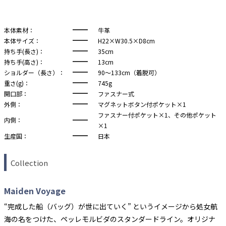
本体素材：
牛革
本体サイズ：
H22×W30.5×D8cm
持ち手(長さ)：
35cm
持ち手(高さ)：
13cm
ショルダー（長さ）：
90～133cm（着脱可）
重さ(g)：
745g
開口部：
ファスナー式
外側：
マグネットボタン付ポケット×1
ファスナー付ポケット×1、その他ポケット
内側：
×1
生産国：
日本
Collection
Maiden Voyage
“完成した船（バッグ）が世に出ていく” というイメージから処女航
海の名をつけた、ペッレモルビダのスタンダードライン。オリジナ