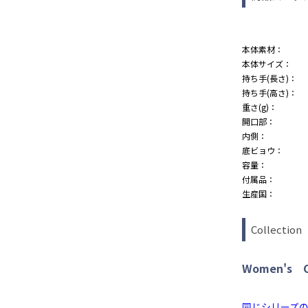
本体素材：
本体サイズ：
持ち手(長さ)：
持ち手(高さ)：
重さ(g)：
開口部：
内側：
底ビョウ：
容量：
付属品：
生産国：
Collection
Women's Co
同じシリーズ