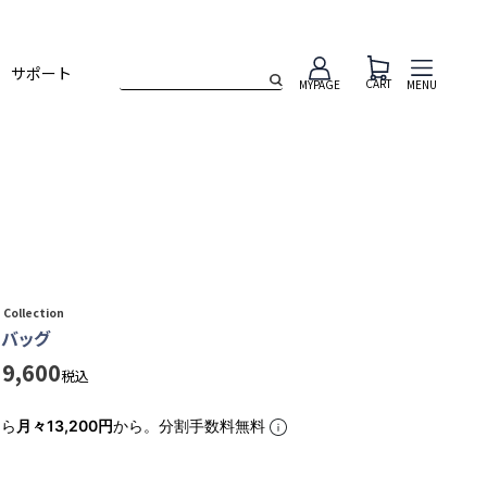
サポート
CART
MENU
MYPAGE
Collection
トバッグ
39,600
税込
なら
月々13,200円
から。分割手数料無料