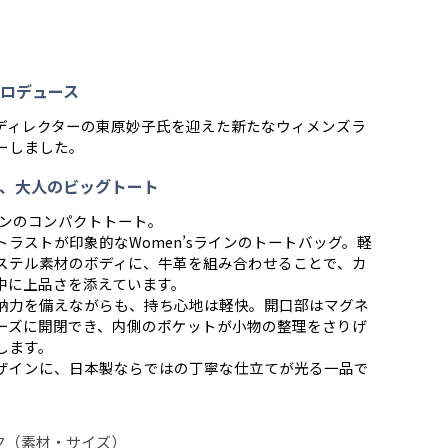
ロデュース
ディレクターの東原妙子氏を迎えた新たなウィメンズラ
ーしました。
、大人のビッグトート
ラインのコンパクトトート。
トラストが印象的なWomen’sラインのトートバッグ。軽
ステル素材のボディに、牛革を組み合わせることで、カ
中に上品さを添えています。
納力を備えながらも、持ち心地は軽快。開口部はマグネ
ーズに開閉でき、内側のポケットが小物の整理をさりげ
します。
ザインに、日本製ならではの丁寧な仕立てが光る一品で
ク（素材・サイズ）