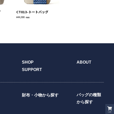
グ
CT013-トートバッグ
ST014-トートバッグ
S
¥
44,000
¥
49,500
¥
49
（税込）
（税込）
SHOP
ABOUT
SUPPORT
バッグの種類
財布・小物から探す
から探す
CART