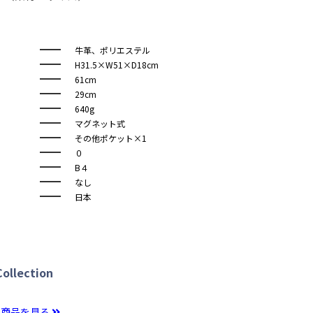
牛革、ポリエステル
H31.5×W51×D18cm
61cm
29cm
640g
マグネット式
その他ポケット×1
０
B４
なし
日本
llection
の商品を見る