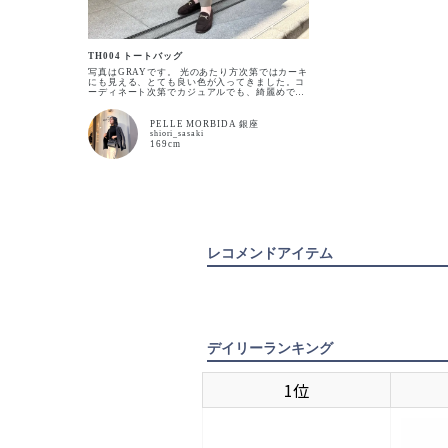
TH004 トートバッグ
写真はGRAYです。 光のあたり方次第ではカーキ
にも見える、とても良い色が入ってきました。コ
ーディネート次第でカジュアルでも、綺麗めでも
持てます。 柔軟性のあるスイムテック素材は、ち
ょっとくしゃっとさせて、こなれ感を出して待つ
のがおすすめです。
PELLE MORBIDA 銀座
shiori_sasaki
169cm
レコメンドアイテム
デイリーランキング
1位