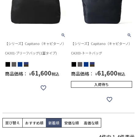
【シリーズ】Capitano（キャピターノ）
【シリーズ】Capitano（キャピターノ）
CA301-ブリーフバッグ(1室タイプ)
CA303-トートバッグ
61,600
61,600
商品価格：
商品価格：
税込
税込
¥
¥
入荷待ち
並び替え
おすすめ順
新着順
安価な順
高価な順
4
件中
1
-
4
件表示