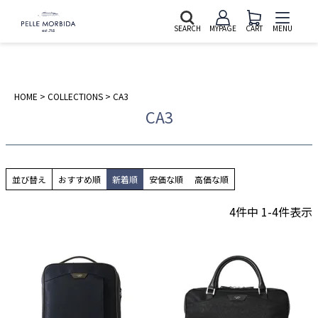
SEARCH
MYPAGE
CART
MENU
HOME
COLLECTIONS
CA3
CA3
並び替え
おすすめ順
新着順
安価な順
高価な順
4
件中
1
-
4
件表示