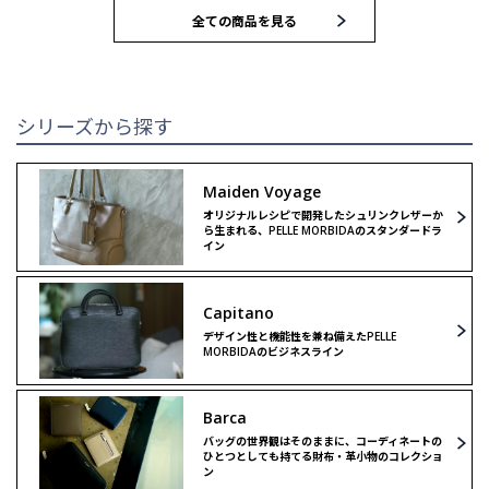
全ての商品を見る
トートバッグ
トートバッグ
ブリーフバッグ
ハンドバッグ
シリーズから探す
ウォレット
ウォレット
Maiden Voyage
オリジナルレシピで開発したシュリンクレザーか
クラッチ＆
クラッチ＆
ら生まれる、PELLE MORBIDAのスタンダードラ
セカンドバッグ
セカンドバッグ
イン
バックパック
ボストンバッグ
Capitano
デザイン性と機能性を兼ね備えたPELLE
MORBIDAのビジネスライン
ボストンバッグ
ショルダーバッグ
Barca
ショルダーバッグ
リミテッドモデル
バッグの世界観はそのままに、コーディネートの
ひとつとしても持てる財布・革小物のコレクショ
ン