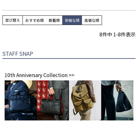
並び替え
おすすめ順
新着順
安価な順
高価な順
8
件中
1
-
8
件表示
STAFF SNAP
10th Anniversary Collection >>