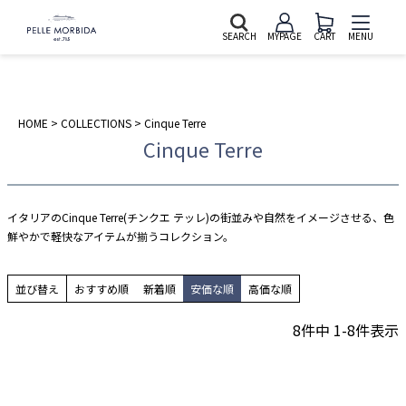
SEARCH
MYPAGE
CART
MENU
HOME
COLLECTIONS
Cinque Terre
Cinque Terre
イタリアのCinque Terre(チンクエ テッレ)の街並みや自然をイメージさせる、色
鮮やかで軽快なアイテムが揃うコレクション。
並び替え
おすすめ順
新着順
安価な順
高価な順
8
件中
1
-
8
件表示