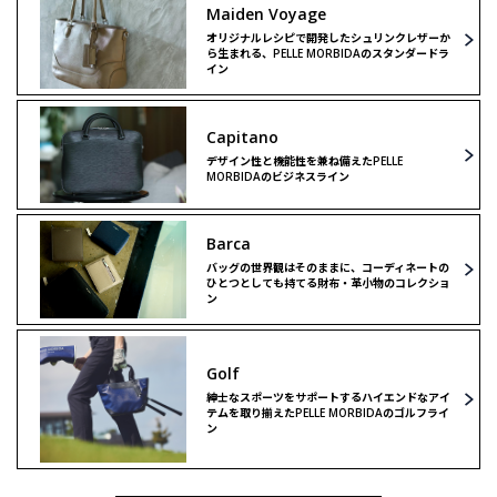
Maiden Voyage
オリジナルレシピで開発したシュリンクレザーか
クラッチ＆
クラッチ＆
ら生まれる、PELLE MORBIDAのスタンダードラ
セカンドバッグ
セカンドバッグ
イン
バックパック
ボストンバッグ
Capitano
デザイン性と機能性を兼ね備えたPELLE
MORBIDAのビジネスライン
ボストンバッグ
ショルダーバッグ
Barca
ショルダーバッグ
リミテッドモデル
バッグの世界観はそのままに、コーディネートの
ひとつとしても持てる財布・革小物のコレクショ
ン
リミテッドモデル
ゴルフ
Golf
ゴルフ
紳士なスポーツをサポートするハイエンドなアイ
テムを取り揃えたPELLE MORBIDAのゴルフライ
ン