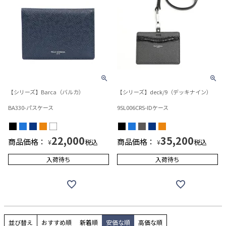
【シリーズ】Barca（バルカ）
【シリーズ】deck/9（デッキナイン）
BA330-パスケース
9SL006CRS-IDケース
22,000
35,200
商品価格：
商品価格：
税込
税込
¥
¥
入荷待ち
入荷待ち
並び替え
おすすめ順
新着順
安価な順
高価な順