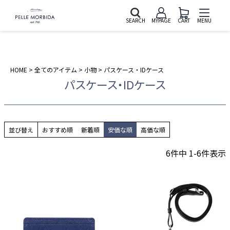
SEARCH
MYPAGE
CART
MENU
HOME
全てのアイテム
小物
パスケース・IDケース
パスケース・IDケース
並び替え
おすすめ順
新着順
安価な順
高価な順
6
件中
1
-
6
件表示