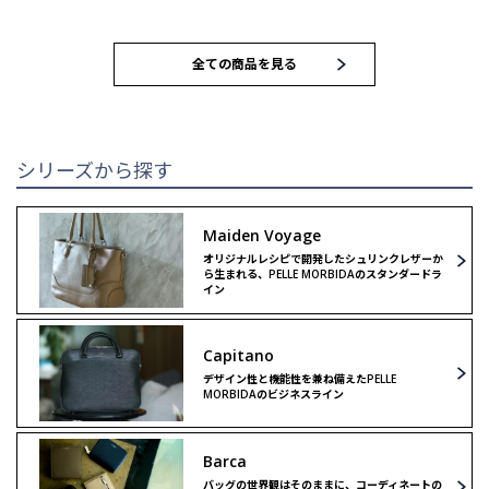
MEN
WOMEN
全ての商品を見る
トートバッグ
トートバッグ
ブリーフバッグ
ハンドバッグ
シリーズから探す
ウォレット
ウォレット
Maiden Voyage
オリジナルレシピで開発したシュリンクレザーか
クラッチ＆
クラッチ＆
ら生まれる、PELLE MORBIDAのスタンダードラ
セカンドバッグ
セカンドバッグ
イン
バックパック
ボストンバッグ
Capitano
デザイン性と機能性を兼ね備えたPELLE
MORBIDAのビジネスライン
ボストンバッグ
ショルダーバッグ
Barca
ショルダーバッグ
リミテッドモデル
バッグの世界観はそのままに、コーディネートの