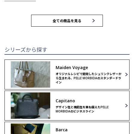
MEN
WOMEN
全ての商品を見る
トートバッグ
トートバッグ
ブリーフバッグ
ハンドバッグ
シリーズから探す
ウォレット
ウォレット
Maiden Voyage
オリジナルレシピで開発したシュリンクレザーか
クラッチ＆
クラッチ＆
ら生まれる、PELLE MORBIDAのスタンダードラ
セカンドバッグ
セカンドバッグ
イン
バックパック
ボストンバッグ
Capitano
デザイン性と機能性を兼ね備えたPELLE
MORBIDAのビジネスライン
ボストンバッグ
ショルダーバッグ
Barca
ショルダーバッグ
リミテッドモデル