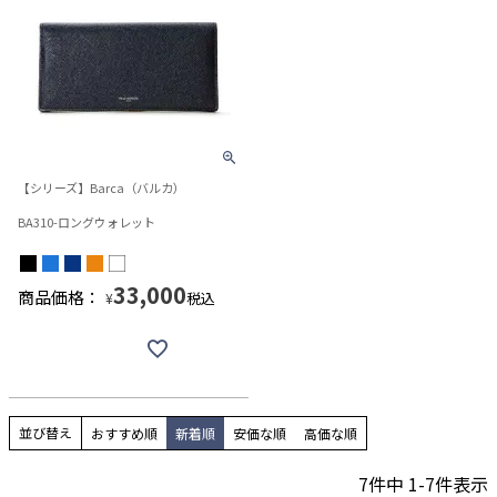
【シリーズ】Barca（バルカ）
BA310-ロングウォレット
33,000
商品価格：
税込
¥
並び替え
おすすめ順
新着順
安価な順
高価な順
7
件中
1
-
7
件表示