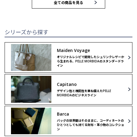
全ての商品を見る
トートバッグ
トートバッグ
ブリーフバッグ
ハンドバッグ
シリーズから探す
ウォレット
ウォレット
Maiden Voyage
オリジナルレシピで開発したシュリンクレザーか
クラッチ＆
クラッチ＆
ら生まれる、PELLE MORBIDAのスタンダードラ
セカンドバッグ
セカンドバッグ
イン
バックパック
ボストンバッグ
Capitano
デザイン性と機能性を兼ね備えたPELLE
MORBIDAのビジネスライン
ボストンバッグ
ショルダーバッグ
Barca
ショルダーバッグ
リミテッドモデル
バッグの世界観はそのままに、コーディネートの
ひとつとしても持てる財布・革小物のコレクショ
ン
リミテッドモデル
ゴルフ