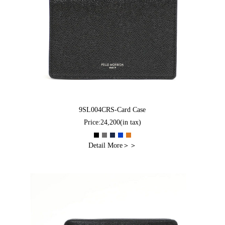
9SL004CRS-Card Case
Price:24,200(in tax)
Detail More＞＞