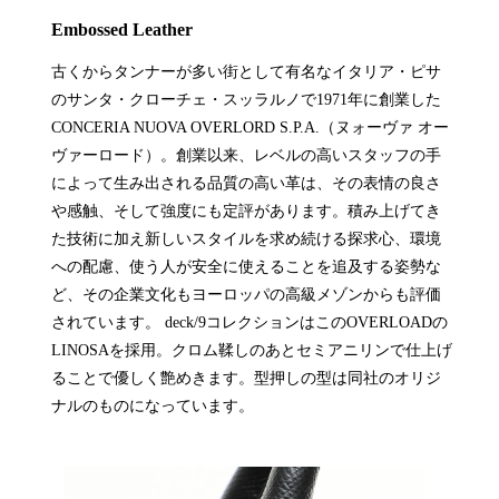
Embossed Leather
古くからタンナーが多い街として有名なイタリア・ピサ
のサンタ・クローチェ・スッラルノで1971年に創業した
CONCERIA NUOVA OVERLORD S.P.A.（ヌォーヴァ オー
ヴァーロード）。創業以来、レベルの高いスタッフの手
によって生み出される品質の高い革は、その表情の良さ
や感触、そして強度にも定評があります。積み上げてき
た技術に加え新しいスタイルを求め続ける探求心、環境
への配慮、使う人が安全に使えることを追及する姿勢な
ど、その企業文化もヨーロッパの高級メゾンからも評価
されています。 deck/9コレクションはこのOVERLOADの
LINOSAを採用。クロム鞣しのあとセミアニリンで仕上げ
ることで優しく艶めきます。型押しの型は同社のオリジ
ナルのものになっています。