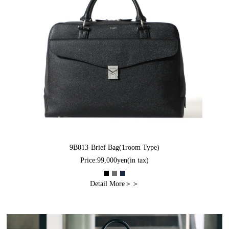
9B013-Brief Bag(1room Type)
Price:99,000yen(in tax)
Detail More＞＞