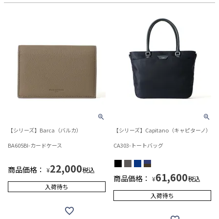
【シリーズ】Barca（バルカ）
【シリーズ】Capitano（キャピターノ）
BA605BI-カードケース
CA303-トートバッグ
22,000
商品価格：
税込
¥
61,600
商品価格：
税込
¥
入荷待ち
入荷待ち