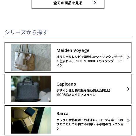
全ての商品を見る
トートバッグ
トートバッグ
ブリーフバッグ
ハンドバッグ
シリーズから探す
ウォレット
ウォレット
Maiden Voyage
オリジナルレシピで開発したシュリンクレザーか
クラッチ＆
クラッチ＆
ら生まれる、PELLE MORBIDAのスタンダードラ
セカンドバッグ
セカンドバッグ
イン
バックパック
ボストンバッグ
Capitano
デザイン性と機能性を兼ね備えたPELLE
MORBIDAのビジネスライン
ボストンバッグ
ショルダーバッグ
Barca
ショルダーバッグ
リミテッドモデル
バッグの世界観はそのままに、コーディネートの
ひとつとしても持てる財布・革小物のコレクショ
ン
リミテッドモデル
ゴルフ