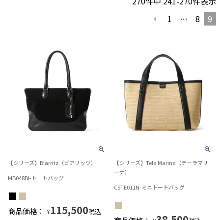
270
件中
241
-
270
件表示
1
…
8
9
【シリーズ】Biarritz（ビアリッツ）
【シリーズ】Tela Marina（テーラマリ
ーナ）
MB048BI-トートバッグ
CSTE011N-ミニトートバッグ
115,500
商品価格：
税込
¥
38,500