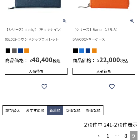
【シリーズ】deck/9（デッキナイン）
【シリーズ】Barca（バルカ）
9SL002-ラウンドジップウォレット
BAAC003-キーケース
48,400
22,000
商品価格：
商品価格：
税込
税込
¥
¥
入荷待ち
入荷待ち
並び替え
おすすめ順
新着順
安価な順
高価な順
270
件中
241
-
270
件表示
1
…
8
9