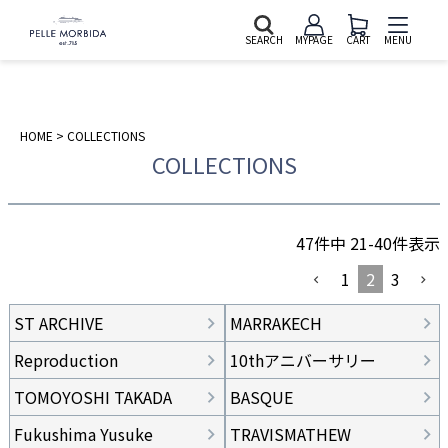
SEARCH
MYPAGE
CART
MENU
HOME
COLLECTIONS
COLLECTIONS
47
件中
21
-
40
件表示
1
2
3
ST ARCHIVE
MARRAKECH
Reproduction
10thアニバーサリー
TOMOYOSHI TAKADA
BASQUE
Fukushima Yusuke
TRAVISMATHEW