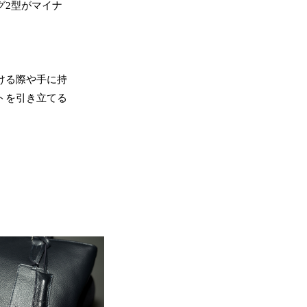
グ2型がマイナ
ける際や手に持
トを引き立てる