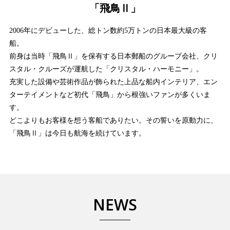
「飛鳥Ⅱ」
2006年にデビューした、総トン数約5万トンの日本最大級の客
船。
前身は当時「飛鳥Ⅱ」を保有する日本郵船のグループ会社、クリ
スタル・クルーズが運航した「クリスタル・ハーモニー」。
充実した設備や芸術作品が飾られた上品な船内インテリア、エン
ターテイメントなど初代「飛鳥」から根強いファンが多くいま
す。
どこよりもお客様を想う客船でありたい。その誓いを原動力に、
「飛鳥Ⅱ」は今日も航海を続けています。
NEWS