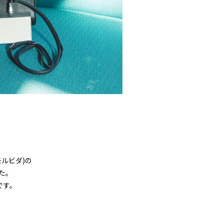
モルビダ)の
た。
です。