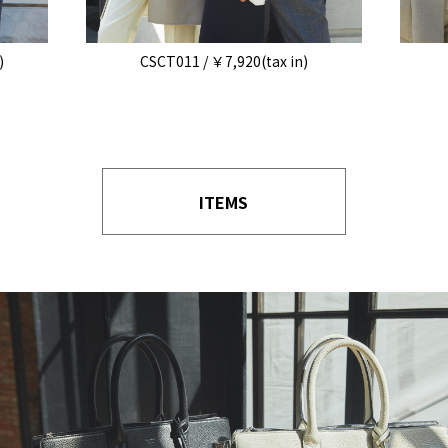
)
CSCT011 / ￥7,920(tax in)
ITEMS