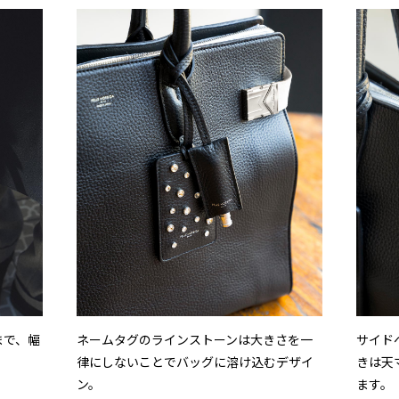
まで、幅
ネームタグのラインストーンは大きさを一
サイド
律にしないことでバッグに溶け込むデザイ
きは天
ン。
ます。