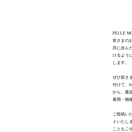
PELLE
皆さまの
共に歩ん
けるように
します。
ぜひ皆さまが
付けて、I
から、最
着用・物
ご投稿い
トいたし
こともご