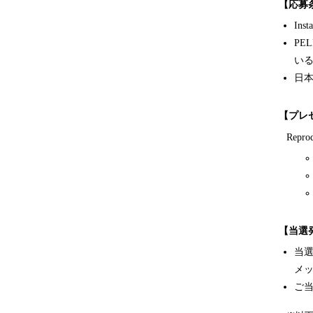
【応募
In
PE
い
日
【プレ
Repr
【当選
当選
メ
ご当