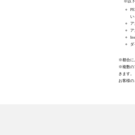
※以
P
い
ア
ア
In
ダ
※都合に
※複数の
きます。
お客様の