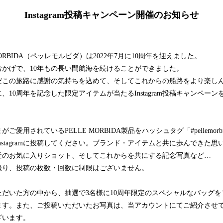
Instagram投稿キャンペーン開催のお知らせ
 MORBIDA（ペッレモルビダ）は2022年7月に10周年を迎えました。
おかげで、10年もの長い間航海を続けることができました。
だこの旅路に感謝の気持ちを込めて、そしてこれからの船路をより楽し
、10周年を記念した限定アイテムが当たるInstagram投稿キャンペーン
ご愛用されているPELLE MORBIDA製品をハッシュタグ「#pellemorbid
nstagramに投稿してください。ブランド・アイテムと共に歩んできた思
近のお気に入りショット、そしてこれからを共にする記念写真など…
撮り、投稿の枚数・回数に制限はございません。
ただいた方の中から、抽選で3名様に10周年限定のスペシャルなバッグを
ます。また、ご投稿いただいたお写真は、当アカウントにてご紹介させ
ざいます。