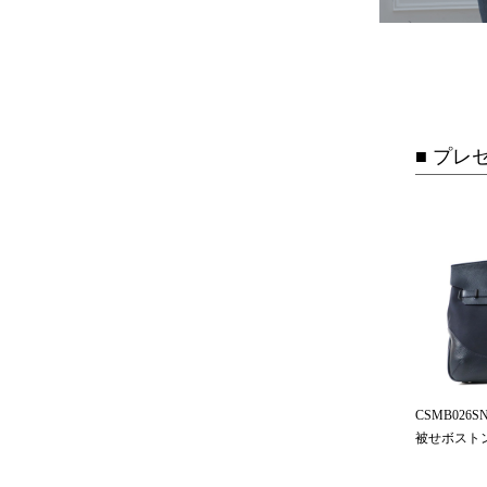
■ プレ
CSMB026S
被せボスト