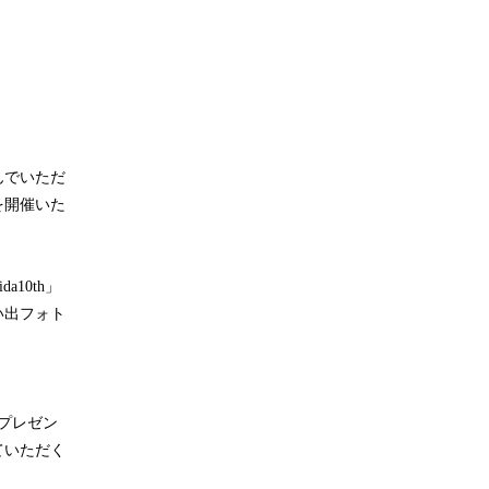
んでいただ
を開催いた
a10th」
い出フォト
プレゼン
ていただく