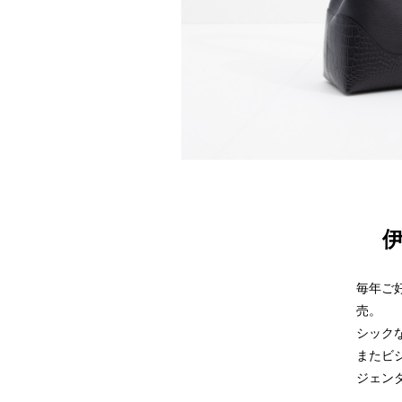
毎年ご好
売。
シック
またビ
ジェン