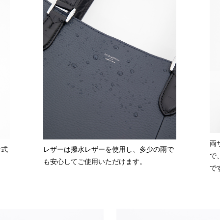
両
ン式
レザーは撥水レザーを使用し、多少の雨で
で
。
も安心してご使用いただけます。
で