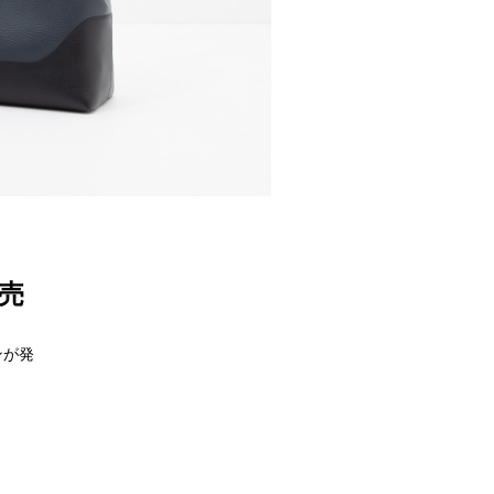
売
ンが発