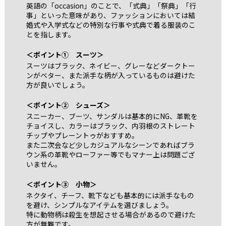
英語の「occasion」のことで、「式典」「祭典」「行
事」といった意味があり、ファッションにおいては結
婚式や入学式などの特別な行事や式典で着る服装のこ
とを指します。
＜ポイント① スーツ＞
スーツはブラック、ネイビー、グレーなどダークトー
ンがベター、また派手な柄が入っているものは避けた
方が良いでしょう。
＜ポイント② シューズ＞
スニーカー、ブーツ、サンダルは基本的にNG、革靴を
チョイスし、カラーはブラック、内羽根のストレート
チップやプレーントゥがおすすめ。
また二次会など少しカジュアルなシーンであればブラ
ウン系の革靴やローファー等でもマナー上は問題ござ
いません。
＜ポイント③ 小物＞
ネクタイ、チーフ、靴下なども基本的には派手なもの
を避け、シンプルなアイテムを選びましょう。
特に動物柄は殺生を想起させる場合があるので避けた
方が無難です。