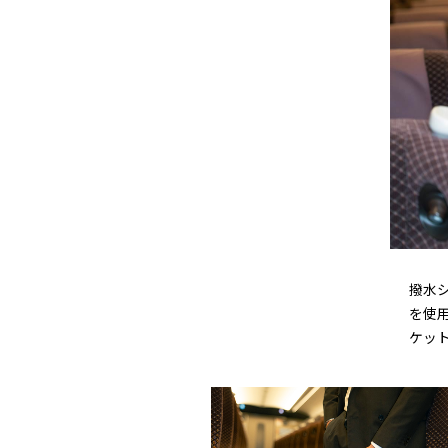
撥水
を使
ケッ