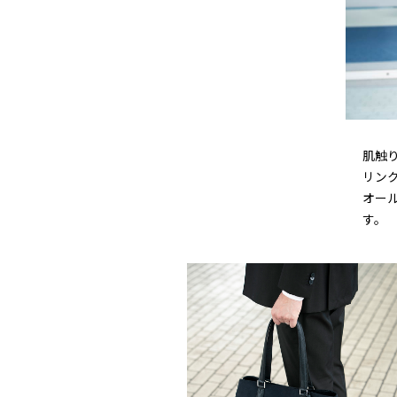
肌触
リン
オー
す。