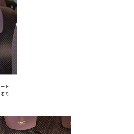
レート
いるモ