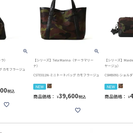
ーラ）
【シリーズ】Tela Marina（テーラマリー
【シリーズ】Maide
ナ）
ヤージュ）
ッグ カモフラージュ
CSTE011N-ミニトートバッグ カモフラージュ
CSMB091-ショ
NEW
NEW
900
税込
39,600
商品価格：
商品価格：
税込
¥
¥