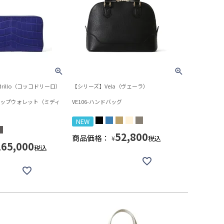
rillo（コッコドリーロ）
【シリーズ】Vela（ヴェーラ）
ドジップウォレット（ミディ
VE106-ハンドバッグ
NEW
52,800
商品価格：
税込
¥
165,000
税込