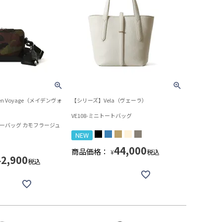
n Voyage（メイデンヴォ
【シリーズ】Vela（ヴェーラ）
VE108-ミニトートバッグ
ルダーバッグ カモフラージュ
NEW
44,000
商品価格：
税込
¥
42,900
税込