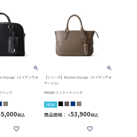
n Voyage（メイデンヴォ
【シリーズ】Maiden Voyage（メイデンヴォ
ヤージュ）
ーフバッグ
MB088-ミニトートバッグ
NEW
55,000
53,900
商品価格：
税込
税込
¥