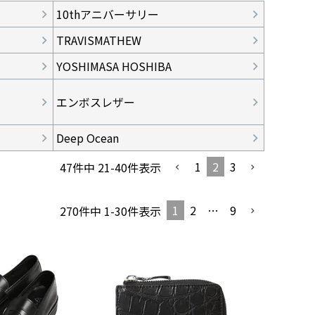
10thアニバーサリー
TRAVISMATHEW
YOSHIMASA HOSHIBA
エンボスレザー
Deep Ocean
1
2
3
47
件中
21
-
40
件表示
1
2
…
9
270
件中
1
-
30
件表示