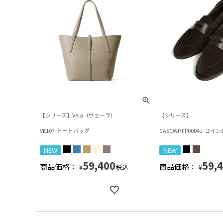
【シリーズ】Vela（ヴェーラ）
【シリーズ】
VE107-トートバッグ
CASCWHFP0004J-コ
NEW
NEW
59,400
59,
商品価格：
商品価格：
税込
¥
¥