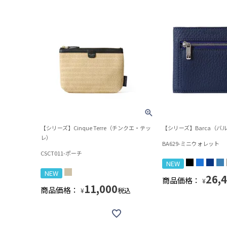
【シリーズ】Cinque Terre（チンクエ・テッ
【シリーズ】Barca（バ
レ）
BA629-ミニウォレット
CSCT011-ポーチ
NEW
NEW
26,
商品価格：
¥
11,000
商品価格：
税込
¥