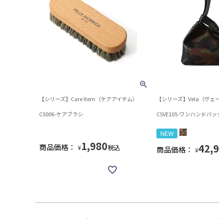
【シリーズ】Care Item（ケアアイテム）
【シリーズ】Vela（ヴェ
CS006-ケアブラシ
CSVE105-ワンハンドバ
NEW
1,980
42,
商品価格：
税込
¥
商品価格：
¥