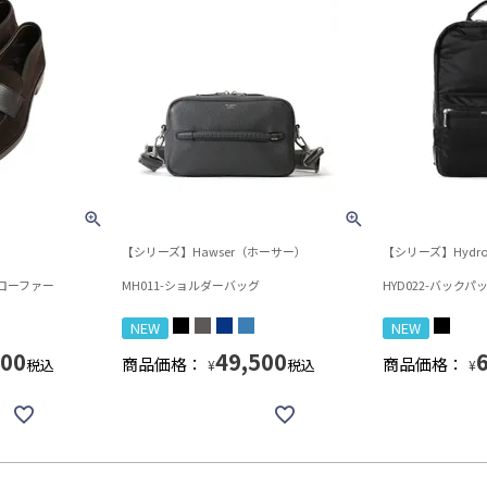
【シリーズ】Hawser（ホーサー）
【シリーズ】Hydr
インローファー
MH011-ショルダーバッグ
HYD022-バックパ
NEW
NEW
400
49,500
商品価格：
商品価格：
税込
税込
¥
¥