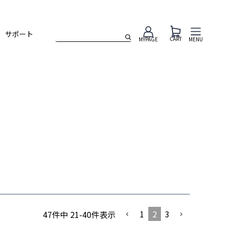
サポート
CART
MENU
MYPAGE
1
2
3
47
件中
21
-
40
件表示