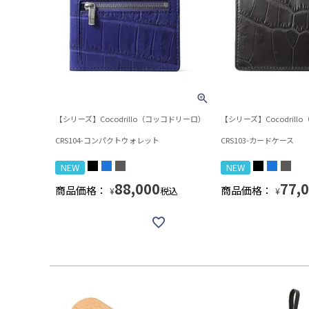
【シリーズ】Cocodrillo（コッコドリーロ）
【シリーズ】Cocodril
CRS104-コンパクトウォレット
CRS103-カードケース
NEW
NEW
88,000
77,
商品価格：
商品価格：
税込
¥
¥