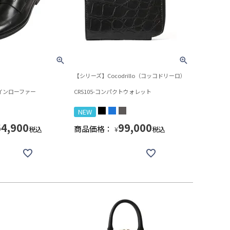
【シリーズ】Cocodrillo（コッコドリーロ）
-コインローファー
CRS105-コンパクトウォレット
NEW
64,900
99,000
商品価格：
税込
税込
¥