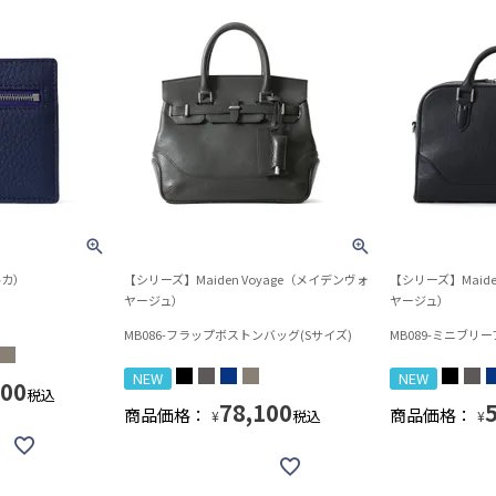
ルカ）
【シリーズ】Maiden Voyage（メイデンヴォ
【シリーズ】Maide
ヤージュ）
ヤージュ）
MB086-フラップボストンバッグ(Sサイズ)
MB089-ミニブリ
NEW
NEW
400
税込
78,100
商品価格：
商品価格：
税込
¥
¥