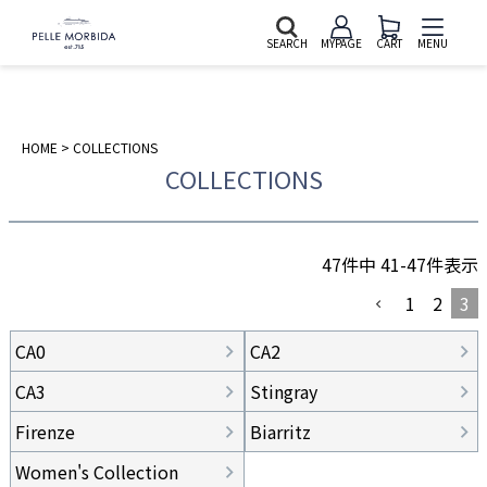
SEARCH
MYPAGE
CART
MENU
HOME
COLLECTIONS
COLLECTIONS
47
件中
41
-
47
件表示
1
2
3
CA0
CA2
CA3
Stingray
Firenze
Biarritz
Women's Collection