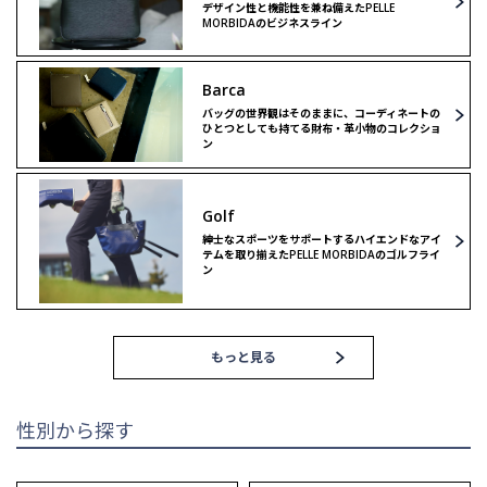
デザイン性と機能性を兼ね備えたPELLE
MORBIDAのビジネスライン
ボストンバッグ
ショルダーバッグ
Barca
ショルダーバッグ
リミテッドモデル
バッグの世界観はそのままに、コーディネートの
ひとつとしても持てる財布・革小物のコレクショ
ン
リミテッドモデル
ゴルフ
Golf
ゴルフ
紳士なスポーツをサポートするハイエンドなアイ
テムを取り揃えたPELLE MORBIDAのゴルフライ
ン
もっと見る
性別から探す