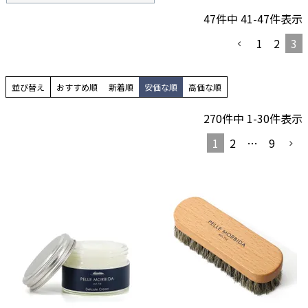
47
件中
41
-
47
件表示
1
2
3
並び替え
おすすめ順
新着順
安価な順
高価な順
270
件中
1
-
30
件表示
1
2
…
9