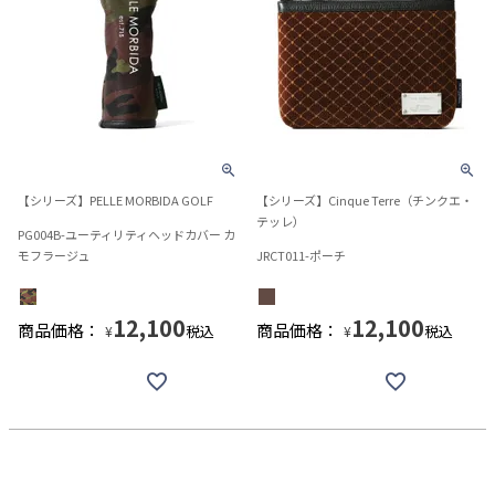
【シリーズ】PELLE MORBIDA GOLF
【シリーズ】Cinque Terre（チンクエ・
テッレ）
PG004B-ユーティリティヘッドカバー カ
モフラージュ
JRCT011-ポーチ
12,100
12,100
商品価格：
商品価格：
税込
税込
¥
¥