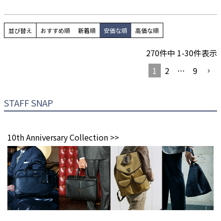
並び替え
おすすめ順
新着順
安価な順
高価な順
270
件中
1
-
30
件表示
1
2
…
9
STAFF SNAP
10th Anniversary Collection >>