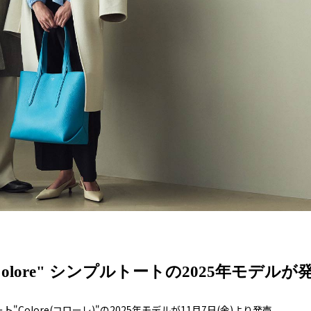
Colore" シンプルトートの2025年モデルが
"Colore(コローレ)"の2025年モデルが11月7日(金)より発売。