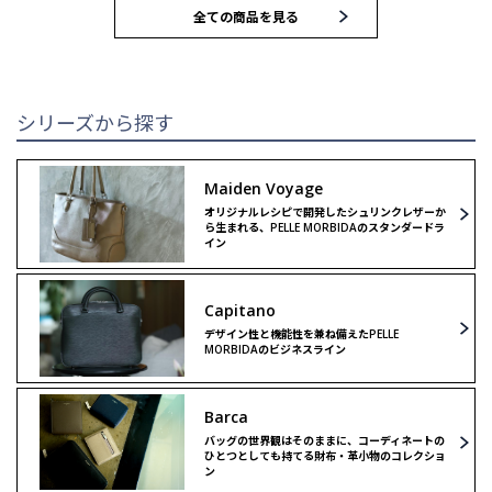
全ての商品を見る
トートバッグ
トートバッグ
ブリーフバッグ
ハンドバッグ
シリーズから探す
ウォレット
ウォレット
Maiden Voyage
オリジナルレシピで開発したシュリンクレザーか
クラッチ＆
クラッチ＆
ら生まれる、PELLE MORBIDAのスタンダードラ
セカンドバッグ
セカンドバッグ
イン
バックパック
ボストンバッグ
Capitano
デザイン性と機能性を兼ね備えたPELLE
MORBIDAのビジネスライン
ボストンバッグ
ショルダーバッグ
Barca
ショルダーバッグ
リミテッドモデル
バッグの世界観はそのままに、コーディネートの
ひとつとしても持てる財布・革小物のコレクショ
ン