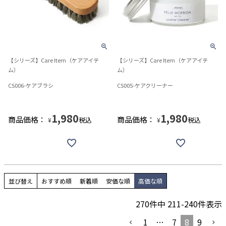
【シリーズ】Care Item（ケアアイテ
【シリーズ】Care Item（ケアアイテ
ム）
ム）
CS006-ケアブラシ
CS005-ケアクリーナー
1,980
1,980
商品価格：
商品価格：
税込
税込
¥
¥
並び替え
おすすめ順
新着順
安価な順
高価な順
270
件中
211
-
240
件表示
1
…
7
8
9