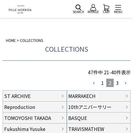
SEARCH
MYPAGE
CART
MENU
HOME
COLLECTIONS
COLLECTIONS
47
件中
21
-
40
件表示
1
2
3
ST ARCHIVE
MARRAKECH
Reproduction
10thアニバーサリー
TOMOYOSHI TAKADA
BASQUE
Fukushima Yusuke
TRAVISMATHEW