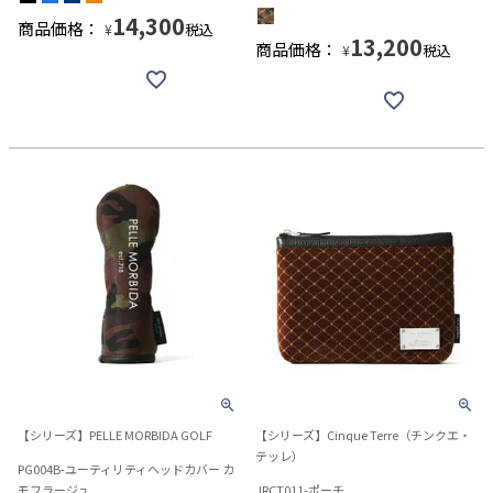
14,300
商品価格：
税込
¥
13,200
商品価格：
税込
¥
【シリーズ】PELLE MORBIDA GOLF
【シリーズ】Cinque Terre（チンクエ・
テッレ）
PG004B-ユーティリティヘッドカバー カ
モフラージュ
JRCT011-ポーチ