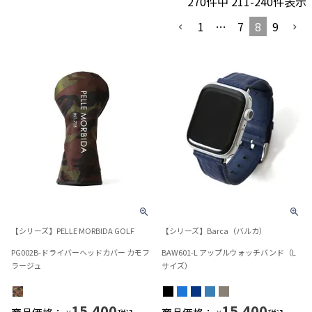
270
件中
211
-
240
件表示
1
…
7
8
9
【シリーズ】PELLE MORBIDA GOLF
【シリーズ】Barca（バルカ）
PG002B-ドライバーヘッドカバー カモフ
BAW601-L アップルウォッチバンド（L
ラージュ
サイズ）
15,400
15,400